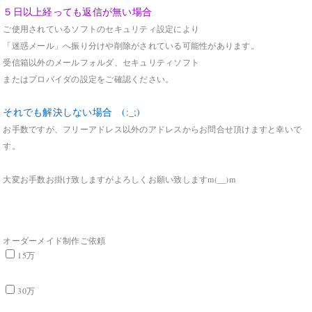
５日以上経っても返信が無い場合
ご使用されているソフトのセキュリティ設定により
「迷惑メール」へ振り分けや削除がされている可能性があります。
受信箱以外のメールフォルダ、セキュリティソフト
またはプロバイダの設定をご確認ください。
それでも解決しない場合 (:_;)
お手数ですが、フリーアドレス以外のアドレスからお問合せ頂けますと幸いで
す。
大変お手数お掛け致しますがよろしくお願い致しますm(__)m
オーダーメイド制作ご依頼
15万
30万